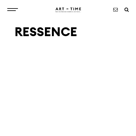
RESSENCE
ABOUT
WATCHES
OBJECTS
EXCLUSIVITIES
NEWS
CONTACT