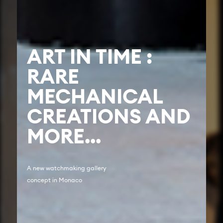
ART IN TIME :
RARE
MECHANICAL
CREATIONS AND
MORE...
A new watchmaking gallery
concept in Monaco