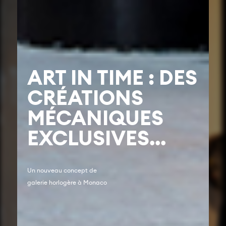
ART IN TIME : DES
CRÉATIONS
MÉCANIQUES
EXCLUSIVES...
Un nouveau concept de
galerie horlogère à Monaco