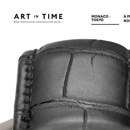
MONACO ·
À 
TOKYO
NO