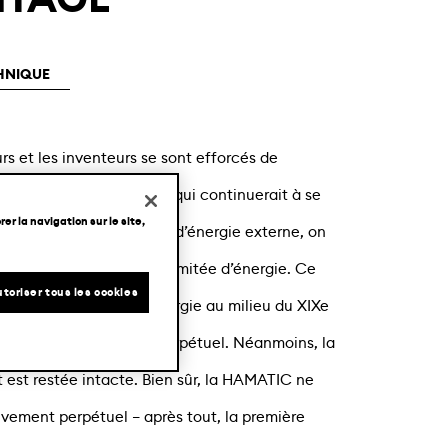
NTAGE
HNIQUE
rs et les inventeurs se sont efforcés de
perpétuel, un appareil qui continuerait à se
er la navigation sur le site,
rré. Sans aucune source d’énergie externe, on
érerait une quantité illimitée d’énergie. Ce
toriser tous les cookies
i de conservation de l’énergie au milieu du XIXe
principe du mouvement perpétuel. Néanmoins, la
 est restée intacte. Bien sûr, la HAMATIC ne
ement perpétuel – après tout, la première