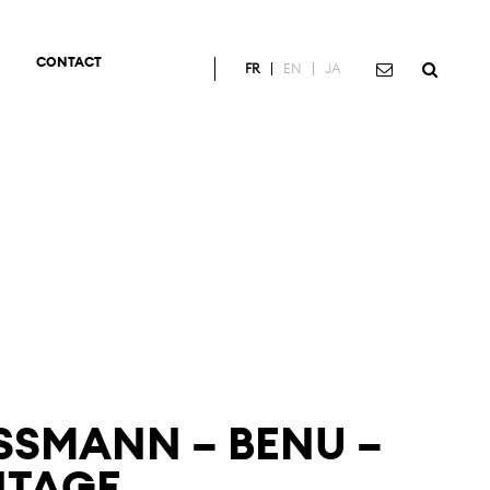
CONTACT
FR
EN
JA
SSMANN – BENU –