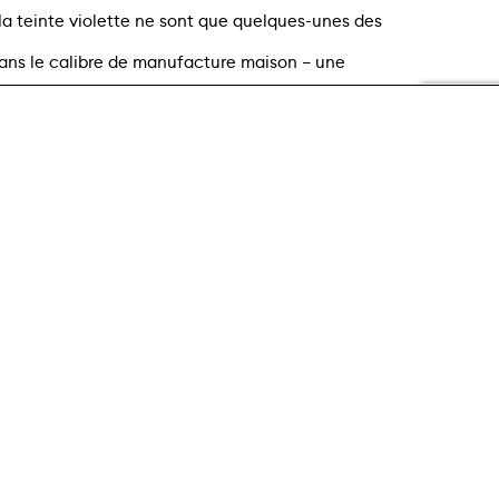
la teinte violette ne sont que quelques-unes des
ans le calibre de manufacture maison – une
oritz Grossmann.
Whatsapp message
PECT DE LA VIE PRIVÉE
PLAN DU SITE