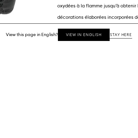
oxydées à la flamme jusqu’à obtenir 
décorations élaborées incorporées d
caractéristique du savoir-faire de M
View this page in English?
STAY HERE
VIEW IN ENGLISH
CONTACT
CONDITIONS D’UTILISATION
POLITIQUE DE RES