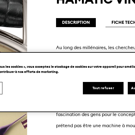
HAMATIC VI
DESCRIPTION
FICHE TEC
Au long des millénaires, les chercheu
construire une machine à mouvement 
ous les cookies », vous acceptez le stockage de cookies sur votre appareil pour amélior
déplacer indéfiniment une fois déma
contribuer à nos efforts de marketing.
croyait que la machine elle-même gén
Tout refuser
Au
n’est qu’avec la formulation de la lo
siècle que la physique a annulé le 
fascination des gens pour le concept
prétend pas être une machine à mouv