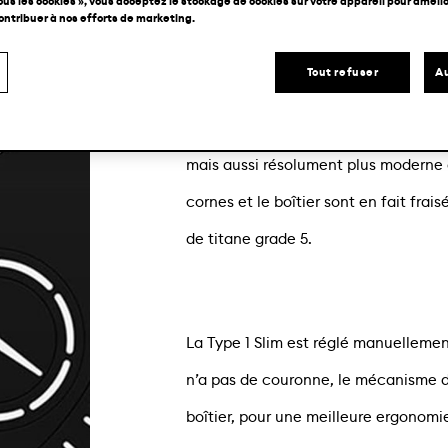
ous les cookies », vous acceptez le stockage de cookies sur votre appareil pour amélior
nettement du reste de la collection p
contribuer à nos efforts de marketing.
complexité, garantissant que son esth
Tout refuser
Au
nouveau boîtier à la fois organique 
seulement il est plus fin (11 mm d’ép
mais aussi résolument plus moderne 
cornes et le boîtier sont en fait fra
de titane grade 5.
La Type 1 Slim est réglé manuellement
n’a pas de couronne, le mécanisme d
boîtier, pour une meilleure ergonomie