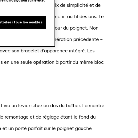
er la navigation sur le site,
ar son équilibre visuel, mix de simplicité et de
étique continue de s’enrichir au fil des ans. Le
toriser tous les cookies
et tendu a été dessiné autour du poignet. Non
aisseur) – comparé à la génération précédente –
avec son bracelet d’apparence intégré. Les
isés en une seule opération à partir du même bloc
 via un levier situé au dos du boîtier. La montre
e remontage et de réglage étant le fond du
 et un porté parfait sur le poignet gauche