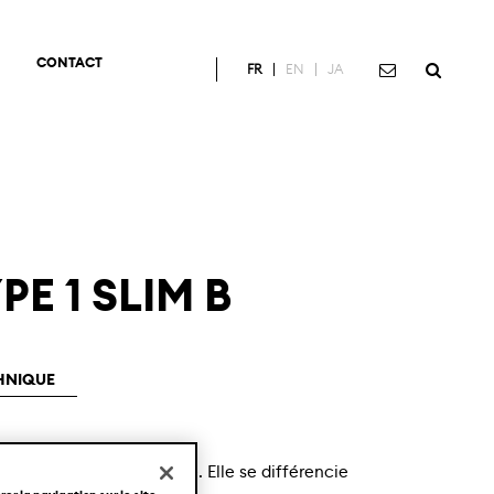
CONTACT
FR
EN
JA
E 1 SLIM B
HNIQUE
 la plus pure de Ressence. Elle se différencie