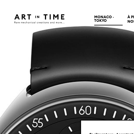
MONACO ·
À 
TOKYO
NO