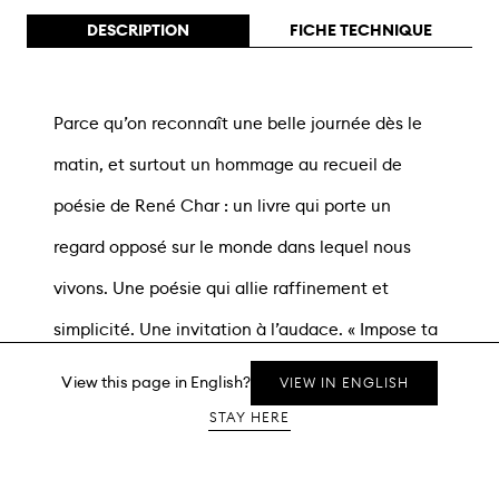
DESCRIPTION
FICHE TECHNIQUE
Parce qu’on reconnaît une belle journée dès le
matin, et surtout un hommage au recueil de
poésie de René Char : un livre qui porte un
regard opposé sur le monde dans lequel nous
vivons. Une poésie qui allie raffinement et
simplicité. Une invitation à l’audace. « Impose ta
chance, embrasse ton bonheur et va au travers
View this page in English?
VIEW IN ENGLISH
de tes risques : en te regardant, ils s’y
Whatsapp message
STAY HERE
habitueront. » René Char ouvre la voie à l’espoir
et à l’audace. C’est dans cet esprit que Trilobe a